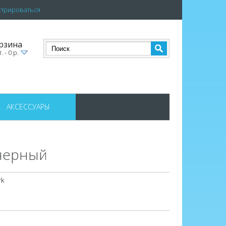
стрироваться
рзина
. - 0 р.
АКСЕССУАРЫ
-черный
rk