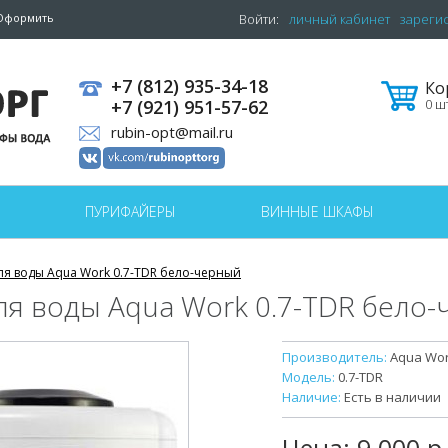
Оформить
Войти:
личный кабинет
зареги
+7 (812) 935-34-18
Ко
+7 (921) 951-57-62
0 шт
rubin-opt@mail.ru
ПУРИФАЙЕРЫ
ВИННЫЕ ШКАФЫ
ля воды Aqua Work 0.7-TDR бело-черный
ля воды Aqua Work 0.7-TDR бело
Производитель:
Aqua Wo
Модель:
0.7-TDR
Наличие:
Есть в наличии