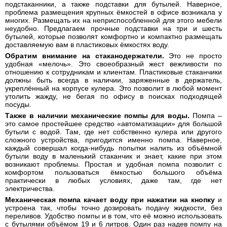
подстаканники, а также подставки для бутылей. Наверное,
проблема размещения крупных ёмкостей в офисе возникала у
многих. Размещать их на неприспособленной для этого мебели
неудобно. Предлагаем прочные подставки на три и шесть
бутылей, которые позволят комфортно и компактно размещать
доставляемую вам в пластиковых ёмкостях воду.
Обратим внимание на стаканодержатели.
Это не просто
удобная «мелочь». Это своеобразный жест вежливости по
отношению к сотрудникам и клиентам. Пластиковые стаканчики
должны быть всегда в наличии, заряженные в держатель,
укреплённый на корпусе кулера. Это позволит в любой момент
утолить жажду, не бегая по офису в поисках подходящей
посуды.
Также в наличии механические помпы для воды.
Помпа –
это самое простейшее средство «автоматизации» для большой
бутыли с водой. Там, где нет собственно кулера или другого
сложного устройства, пригодится именно помпа. Наверное,
каждый совершал когда-нибудь попытки налить из объёмной
бутыли воду в маленький стаканчик и знает, какие при этом
возникают проблемы. Простая и удобная помпа позволит с
комфортом пользоваться ёмкостью большого объёма
практически в любых условиях, даже там, где нет
электричества.
Механическая помпа качает воду при нажатии на кнопку
и
устроена так, чтобы точно дозировать подачу жидкости, без
переливов. Удобство помпы и в том, что её можно использовать
с бутылями объёмом 19 и 6 литров. Один раз надев помпу на